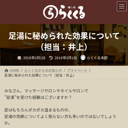
コ
ナ
ン
ビ
テ
ゲ
ン
ー
ツ
シ
へ
ョ
足湯に秘められた効果について
ス
ン
キ
に
（担当：井上）
ッ
移
プ
動
最
2018年3月1日
2018年3月1日
らくくる本部
終
更
新
日
HOME
らくくるからのお知らせ
プライベート
時
足湯に秘められた効果について（担当：井上）
:
みなさん、マッサージサロンやネイルサロンで
”足湯”を受けた経験はございますか？
足はもちろんポカポカ温まるものの、
足湯の効果についてよく知らない方も多いのではないでしょう
か。