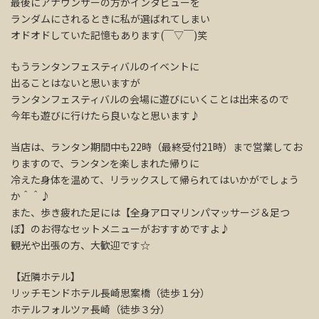
最後にアナウンサーの方がインタビューを
ランダムにされるときに私が選ばれてしまい
オドオドしていた記憶もあります(￣▽￣)笑
もうランタンフェスティバルのイベントに
出ることはないと思いますが
ランタンフェスティバルの会場に遊びにいくことは出来るので
今年も遊びに行けたら良いなと思います♪
当店は、ランタン期間中も22時（最終受付21時）まで営業してお
りますので、ランタンを楽しまれた帰りに
冷えた身体を温めて、リラックスして帰られてはいかがでしょう
か＾＾♪
また、歩き疲れた足には【全身アロマリンパマッサージ＆足つ
ぼ】のお得なセットメニューがおすすめですよ♪
観光や出張の方、大歓迎です☆
【近隣ホテル】
リッチモンドホテル長崎思案橋（徒歩１分）
ホテルフォルツァ長崎（徒歩３分）