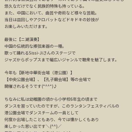
悠久なだけでなく民族的特殊も持っている。
また、中国において、曲芸や奇術など様々な芸能。
当日は皿回しやアクロバットなどドキドキの妙技が
お楽しみいただけます。
最後に【ニ湖演奏】
中国の伝統的な擦弦楽器の一種。
歌って踊れるSissi-Jiさんのステージで
ジャズからポップスまで幅広いジャンルで聴衆を魅了します。
今年も【新地中華街会場（港公園）】
【中央公園会場】、【孔子廟会場】等の会場で
開催されるそうです(*^^*)♪
ちなみに私は幼稚園の頃から小学校6年生の頃まで
ダンスを習っていたのですが、このランタンフェスティバルの
港公園会場でダンスチームの一員として
何度か出場したこともあり、今では懐かしくもあり
楽しかった思い出です＼(^^)／