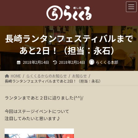
コ
ナ
ン
ビ
テ
ゲ
ン
ー
ツ
シ
へ
ョ
長崎ランタンフェスティバルまで
ス
ン
キ
に
あと2日！（担当：永石）
ッ
移
プ
動
最
2018年2月14日
2018年2月14日
らくくる本部
終
更
新
日
HOME
らくくるからのお知らせ
お知らせ
時
長崎ランタンフェスティバルまであと2日！（担当：永石）
:
ランタンまであと２日に迫りました(^^)/
今回はステージイベントについて
注目してみたいと思います♪